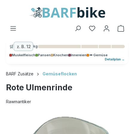
alt springen
Ware
🛒
kg
Muskelfleisch
Pansen
Knochen
Innereien
🥕 Gemüse
Detailplan →
BARF Zusätze
Gemüseflocken
Rote Ulmenrinde
Rawmantiker
Bildergalerie überspringen