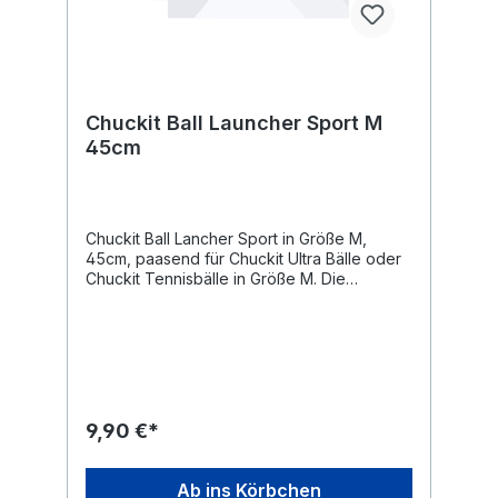
Chuckit Ball Launcher Sport M
45cm
Chuckit Ball Lancher Sport in Größe M,
45cm, paasend für Chuckit Ultra Bälle oder
Chuckit Tennisbälle in Größe M. Die
Ballschleuder für die einfache Ballaufnahme
und weites Werfen. Mit der Ball-Schleuder
muss der Ball nicht angefasst werden, was
bei angesabberten und dreckigen Bällen
die Hände sauber hält. Ein Chuckit Tennis
Ball ist im Lieferumfang enthalten.
9,90 €*
Ab ins Körbchen