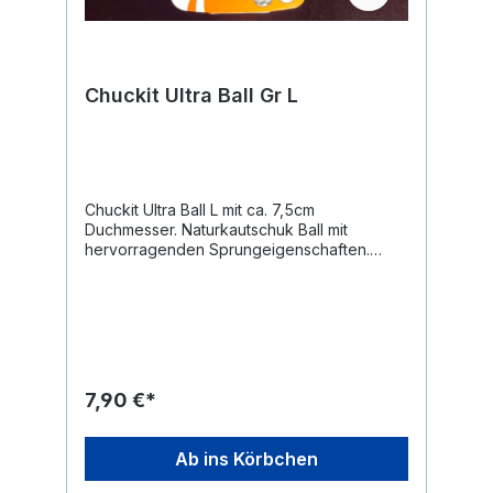
Chuckit Ultra Ball Gr L
Chuckit Ultra Ball L mit ca. 7,5cm
Duchmesser. Naturkautschuk Ball mit
hervorragenden Sprungeigenschaften.
Ideal zum Apportieren. Der Chuckit Ultra Ball
ist schwimmfähig und ist das perfekte
Hundespielzeug am See. Der orange Ball
findet sich leicht wieder auf der Wise und
kann auch im Schnee gut gefunden werden.
Chuckit Bälle sind für ihre
Strapazierfähigkeit bekannt, dennoch sind
7,90 €*
sie nicht als Kauspielzeug geeignet.
Ab ins Körbchen