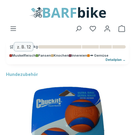
alt springen
Ware
🛒
kg
Muskelfleisch
Pansen
Knochen
Innereien
🥕 Gemüse
Detailplan →
Hundezubehör