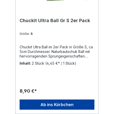
Chuckit Ultra Ball Gr S 2er Pack
Größe:
S
Chuckit Ultra Ball im 2er Pack in Größe S, ca
5cm Durchmesser. Naturkautschuk Ball mit
hervorragenden Sprungeigenschaften.
Ideal zum Apportieren. Der Chuckit Ultra Ball
Inhalt:
2 Stück
(4,45 €* / 1 Stück)
ist schwimmfähig und ist das perfekte
Hundespielzeug am See. Der orange Ball
findet sich leicht wieder auf der Wise und
kann auch im Schnee gut gefunden werden.
Chuckit Bälle haben ein kleines Loch,
wodurch der Ball nachgibt, wenn der Hund
8,90 €*
auf dem Ball rumkaut. Chuckit Bälle sind für
ihre Strapazierfähigkeit bekannt, dennoch
sind sie nicht als Kauspielzeug geeignet.
Ab ins Körbchen