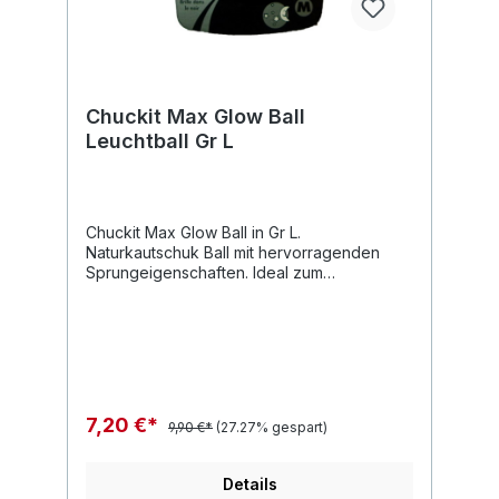
Chuckit Max Glow Ball
Leuchtball Gr L
Chuckit Max Glow Ball in Gr L.
Naturkautschuk Ball mit hervorragenden
Sprungeigenschaften. Ideal zum
Apportieren. Der Chuckit Max Glow Ball ist
leuchtfähig und ist das perfekte
Hundespielzeug im Herbst und Winter.
Einfach unterwegs kurz mit einer
Taschenlampe anleuchten und Spielspaß ist
auch in der abendlichen Dämmerung
garantiert.
7,20 €*
9,90 €*
(27.27% gespart)
Details