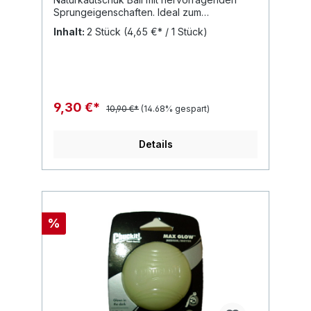
Sprungeigenschaften. Ideal zum
Apportieren. Der Chuckit Max Glow Ball ist
Inhalt:
2 Stück
(4,65 €* / 1 Stück)
leuchtfähig und ist das perfekte
Hundespielzeug im Herbst und Winter.
Einfach unterwegs kurz mit einer
Taschenlampe anleuchten und Spielspaß ist
auch in der abendlichen Dämmerung
garantiert.
9,30 €*
10,90 €*
(14.68% gespart)
Details
%