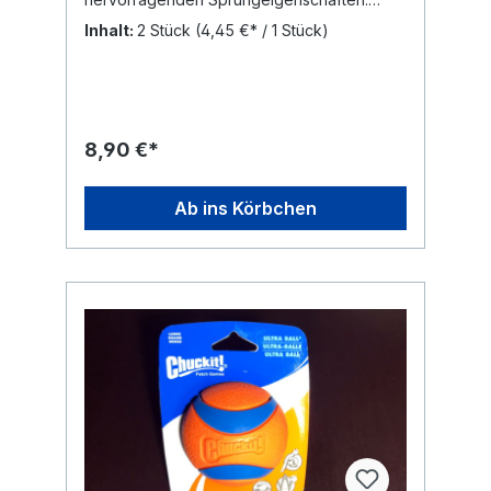
Ideal zum Apportieren. Der Chuckit Ultra Ball
Inhalt:
2 Stück
(4,45 €* / 1 Stück)
ist schwimmfähig und ist das perfekte
Hundespielzeug am See. Der orange Ball
findet sich leicht wieder auf der Wise und
kann auch im Schnee gut gefunden werden.
Chuckit Bälle haben ein kleines Loch,
wodurch der Ball nachgibt, wenn der Hund
8,90 €*
auf dem Ball rumkaut. Chuckit Bälle sind für
ihre Strapazierfähigkeit bekannt, dennoch
sind sie nicht als Kauspielzeug geeignet.
Ab ins Körbchen