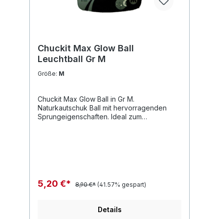
Chuckit Max Glow Ball
Leuchtball Gr M
Größe:
M
Chuckit Max Glow Ball in Gr M.
Naturkautschuk Ball mit hervorragenden
Sprungeigenschaften. Ideal zum
Apportieren. Der Chuckit Max Glow Ball ist
leuchtfähig und ist das perfekte
Hundespielzeug im Herbst und Winter.
Einfach unterwegs kurz mit einer
Taschenlampe anleuchten und Spielspaß ist
auch in der abendlichen Dämmerung
garantiert.
5,20 €*
8,90 €*
(41.57% gespart)
Details