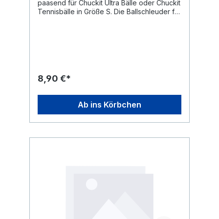
paasend für Chuckit Ultra Bälle oder Chuckit
Tennisbälle in Größe S. Die Ballschleuder für
die einfache Ballaufnahme und weites
Werfen. Mit der Ball-Schleuder muss der Ball
nicht angefasst werden, was bei
angesabberten und dreckigen Bällen die
Hände sauber hält. Ein Chuckit Tennis Ball ist
im Lieferumfang enthalten.
8,90 €*
Ab ins Körbchen