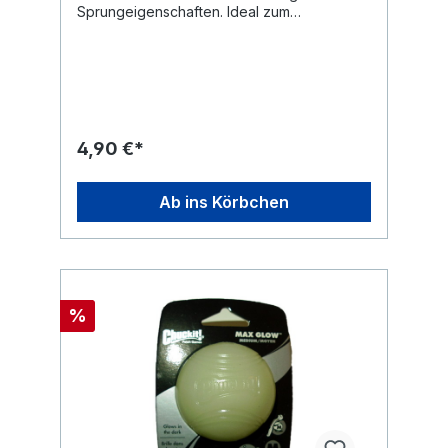
Sprungeigenschaften. Ideal zum
Apportieren. Der Chuckit Max Glow Ball ist
leuchtfähig und ist das perfekte
Hundespielzeug im Herbst und Winter.
Einfach unterwegs kurz mit einer
Taschenlampe anleuchten und Spielspaß ist
auch in der abendlichen Dämmerung
garantiert.
4,90 €*
Ab ins Körbchen
%