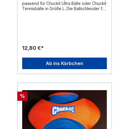
paasend für Chuckit Ultra Bälle oder Chuckit
Tennisbälle in Größe L. Die Ballschleuder für
die einfache Ballaufnahme und weites
Werfen. Mit der Ball-Schleuder muss der Ball
nicht angefasst werden, was bei
angesabberten und dreckigen Bällen die
Hände sauber hält. Ein Chuckit Tennis Ball ist
im Lieferumfang enthalten.
12,80 €*
Ab ins Körbchen
%