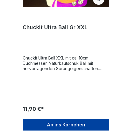
Chuckit Ultra Ball Gr XXL
Chuckit Ultra Ball XXL mit ca. 10cm
Duchmesser. Naturkautschuk Ball mit
hervorragenden Sprungeigenschaften.
Ideal zum Apportieren. Der Chuckit Ultra Ball
ist schwimmfähig und ist das perfekte
Hundespielzeug am See. Der orange Ball
findet sich leicht wieder auf der Wise und
kann auch im Schnee gut gefunden werden.
Chuckit Bälle sind für ihre
Strapazierfähigkeit bekannt, dennoch sind
11,90 €*
sie nicht als Kauspielzeug geeignet.
Ab ins Körbchen