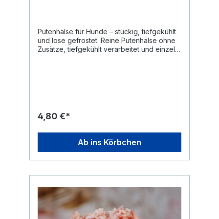
Beutel wieder verschließen und den Beutel
zurück ins Eisfach legen. Ideal für eine
saubere und einfache Portionierung.
Knochen bitte nur unter Aufsicht füttern und
Putenhälse für Hunde – stückig, tiefgekühlt
nur roh geben. Erhitzte Knochen können
und lose gefrostet. Reine Putenhälse ohne
splittern.
Zusätze, tiefgekühlt verarbeitet und einzeln
entnehmbar. Die Stücke bestehen aus
fleischigem Halsknochen mit umgebendem
Muskelanteil und werden als
Knochenkomponente im Rahmen der BARF-
Fütterung eingesetzt. Putenhälse für Hunde
zählen zu den fleischigen Knochen und
liefern den natürlichen Knochenanteil
4,80 €*
innerhalb einer strukturierten Ration.
Aufgrund ihrer Größe sind sie kräftiger als
Hühnerhälse und bringen eine festere
Ab ins Körbchen
Struktur in die Fütterung. Als einzelne
Komponente ersetzen Putenhälse keine
vollständige Mahlzeit, sondern ergänzen
die Ration gezielt um den Knochen- bzw.
Calcium-Anteil. Häufige Fragen zu
Putenhälsen Dürfen Hunde rohe Putenhälse
fressen? Rohe Putenhälse werden im
Rahmen der Rohfütterung als fleischige
Knochen eingesetzt. Sollte man Putenhälse