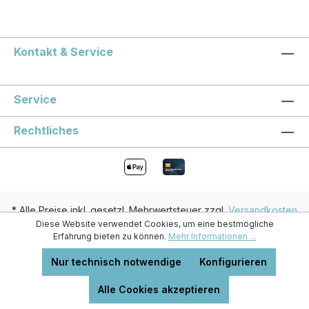
Kontakt & Service
Service
Rechtliches
* Alle Preise inkl. gesetzl. Mehrwertsteuer zzgl.
Versandkosten
Diese Website verwendet Cookies, um eine bestmögliche
und ggf. Nachnahmegebühren, wenn nicht anders angegeben.
Erfahrung bieten zu können.
Mehr Informationen ...
BARFbike by Rawmantiker
Nur technisch notwendige
Konfigurieren
Alle Cookies akzeptieren