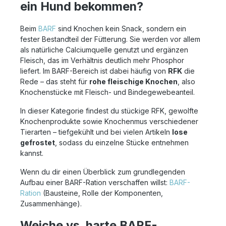
ein Hund bekommen?
entnehmbaren kleineren Brocken in
wiederverschließbarem Beutel. Gewünschte
Menge einfach aus der Tüte entnehmen,
Beim
BARF
sind Knochen kein Snack, sondern ein
Beutel wieder verschließen und den Beutel
fester Bestandteil der Fütterung. Sie werden vor allem
zurück ins Eisfach legen. Ideal für eine
saubere und einfache Portionierung.
als natürliche Calciumquelle genutzt und ergänzen
Knochen bitte nur unter Aufsicht füttern und
Fleisch, das im Verhältnis deutlich mehr Phosphor
nur roh geben. Erhitzte Knochen können
liefert. Im BARF-Bereich ist dabei häufig von
RFK
die
splittern.
Rede – das steht für
rohe fleischige Knochen
, also
Knochenstücke mit Fleisch- und Bindegewebeanteil.
In dieser Kategorie findest du stückige RFK, gewolfte
Knochenprodukte sowie Knochenmus verschiedener
Tierarten – tiefgekühlt und bei vielen Artikeln
lose
gefrostet
, sodass du einzelne Stücke entnehmen
kannst.
Wenn du dir einen Überblick zum grundlegenden
Aufbau einer BARF-Ration verschaffen willst:
BARF-
Ration
(Bausteine, Rolle der Komponenten,
Zusammenhänge).
Weiche vs. harte BARF-