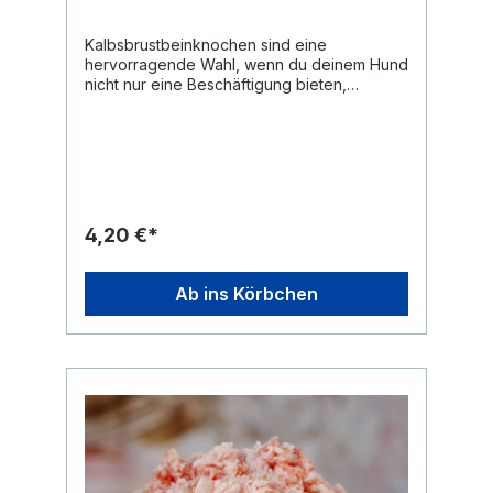
100g Naturrein und frei von Zusätzen! Du
erhältst den Artikel tiefgefroren in einzeln
Kalbsbrustbeinknochen sind eine
entnehmbaren Stücken in
hervorragende Wahl, wenn du deinem Hund
wiederverschließbarem Beutel. Gewünschte
nicht nur eine Beschäftigung bieten,
Menge einfach aus der Tüte entnehmen,
sondern gleichzeitig auch seine
Beutel wieder verschließen und den Beutel
Zahngesundheit unterstützen möchtest. Der
zurück ins Eisfach legen. Ideal für eine
zarte Kalbsknochen ist weich genug für alle
saubere und einfache Portionierung.
Hunderassen, aber fest genug, um den
Knochen bitte nur unter Aufsicht füttern und
natürlichen Kaudrang deines Vierbeiners zu
nur roh geben. Erhitzte Knochen können
befriedigen. Vorteile Ein
splittern.
Kalbsbrustbeinknochen bietet zahlreiche
4,20 €*
Vorteile. Zum einen sorgt er für
langanhaltenden Kauspaß, was besonders
wichtig für Hunde ist, die gerne nagen und
Ab ins Körbchen
kauen. Durch das Kauen wird die
Kaumuskulatur gestärkt und die Zähne
werden auf natürliche Weise gereinigt.
Plaque und Zahnstein haben so weniger
Chancen, sich zu bilden. Zum anderen
liefert der Knochen wertvolles Kalzium, das
wichtig für starke Knochen und Zähne
deines Hundes ist. Nährstoffprofil
Kalbsbrustbeinknochen zeichnen sich durch
einen hohen Calciumgehalt aus, was sie zu