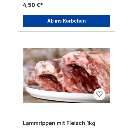
Knochenmus gewolft? Ja. Die
4,50 €*
Knochenbestandteile sind fein gemahlen.
Wird es roh verarbeitet? Ja. Das Produkt ist
roh und tiefgekühlt erhältlich. Wie erhalte ich
Ab ins Körbchen
die Ware? Abholung im Laden, Click &
Collect oder Lieferung innerhalb Berlins.
Analytische Werte: Rohprotein: 13,3%
Rohfett: 9,2% Rohasche: 14,7% Rohfaser:
<0,1% Feuchtigkeit: 62,2% Calcium 5200 mg
/100g Naturrein und frei von Zusätzen! Du
erhältst den Artikel tiefgefroren in einzeln
entnehmbaren kleineren Brocken in
wiederverschließbarem Beutel. Gewünschte
Menge einfach aus der Tüte entnehmen,
Beutel wieder verschließen und den Beutel
zurück ins Eisfach legen. Ideal für eine
saubere und einfache Portionierung.
Lammrippen mit Fleisch 1kg