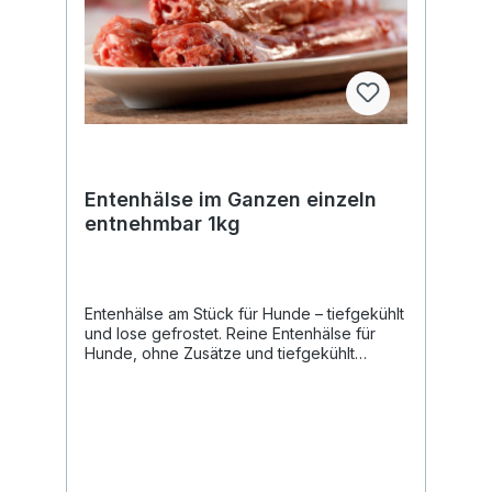
Entenhälse im Ganzen einzeln
entnehmbar 1kg
Entenhälse am Stück für Hunde – tiefgekühlt
und lose gefrostet. Reine Entenhälse für
Hunde, ohne Zusätze und tiefgekühlt
verarbeitet. Die Stücke werden am Stück
geliefert, sind lose gefrostet und einzeln
entnehmbar. Entenhälse zählen im BARF zu
den fleischigen Knochen. Sie bestehen aus
weichem Geflügelknochen mit
umgebendem Fleisch- und Fettanteil und
werden innerhalb einer strukturierten Ration