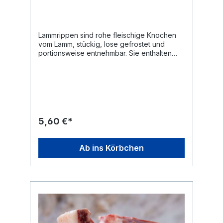
Lammrippen sind rohe fleischige Knochen
vom Lamm, stückig, lose gefrostet und
portionsweise entnehmbar. Sie enthalten
Knochen mit anhaftendem Fleisch und
werden tiefgekühlt angeboten. Lammrippen
werden gezielt ergänzt, wenn eine
Knochenkomponente vom Lamm gewünscht
ist. Im Vergleich zu Knochen größerer
Tierarten sind sie weicher aufgebaut und
lassen sich leichter zerkleinern. Durch den
5,60 €*
Fleischanteil an den Rippen handelt es sich
nicht um blanke Knochen. Das macht
Lammrippen zu einer klar einzuordnenden
Ab ins Körbchen
Knochenkomponente innerhalb des BARF-
Sortiments. Häufige Fragen zum Produkt
Warum sollte ich Lammrippen kaufen?
Lammrippen bieten eine
Knochenkomponente vom Lamm und sind
weicher als viele Knochen größerer
Tierarten. Sie eignen sich, wenn bewusst
eine überschaubare Knochenquelle gewählt