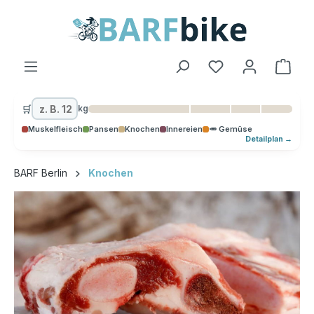
alt springen
Ware
🛒
kg
Muskelfleisch
Pansen
Knochen
Innereien
🥕 Gemüse
Detailplan →
BARF Berlin
Knochen