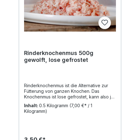
Rinderknochenmus 500g
gewolft, lose gefrostet
Rinderknochenmus ist die Alternative zur
Fütterung von ganzen Knochen. Das
Knochenmus ist lose gefrostet, kann also je
nach Bedarf grammgenau aus dem Beutel
Inhalt:
0.5 Kilogramm
(7,00 €* / 1
entnommen werden. Analytische Werte:
Kilogramm)
Rohprotein: 12,1% Rohfett: 9,7% Rohasche:
15,6% Rohfaser: <0,1% Feuchtigkeit: 61,7%
Calcium 4200 mg /100g Naturrein und frei
von Zusätzen! Du erhältst den Artikel
tiefgefroren in einzeln entnehmbaren
3,50 €*