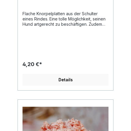
Flache Knorpelplatten aus der Schulter
eines Rindes. Eine tolle Möglichkeit, seinen
Hund artgerecht zu beschäftigen. Zudem
liefert der Knorpel Calcium und wirkt
zahnreinigend. Bitte verfüttere Knochen nur
roh verfüttern, da sie gekocht splittern
können. Analytische Werte: Rohprotein:
20,40% Rohfett: 13,30% Rohasche: 1,50%
Rohfaser: <0,1 Feuchtigkeit: 64,70%
4,20 €*
Details