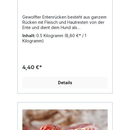
Gewolfter Entenrücken besteht aus ganzem
Rücken mit Fleisch und Hautresten von der
Ente und dient dem Hund als
Calciumlieferant. Gewolft eignet sich
Inhalt:
0.5 Kilogramm
(8,80 €* / 1
Entenrücken besonders für Welpen und
Kilogramm)
Hundehalter, die keine ganzen Knochen
verfüttern möchten. Analytische Werte:
Rohprotein: 13,70% Rohfett: 23,50%
Rohasche: 2,80% Rohfaser: <0,1
Feuchtigkeit: 60,10% Calcium ca. 2070mg /
4,40 €*
100g Naturrein und frei von Zusätzen! Du
erhältst den Artikel tiefgefroren in einzeln
entnehmbaren kleineren Brocken in
Details
wiederverschließbarem Beutel. Gewünschte
Menge einfach aus der Tüte entnehmen,
Beutel wieder verschließen und den Beutel
zurück ins Eisfach legen. Ideal für eine
saubere und einfache Portionierung.
Knochen bitte nur unter Aufsicht füttern und
nur roh geben. Erhitzte Knochen können
splittern.