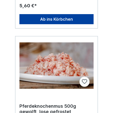
Rippen sind lose gefrostet und einzelne
5,60 €*
Rippenbögen können einzeln entnommen
werden. Häufige Fragen Was unterscheidet
Ziegenrippen von gewolften Knochen?
Ab ins Körbchen
Ziegenrippen sind stückige Knochen mit
Fleischanteil und nicht gewolft. Sind
Ziegenrippen roh? Ja. Sie sind roh und
tiefgekühlt erhältlich. Wie erhalte ich die
Ware? Abholung im Laden, Click & Collect
oder Lieferung innerhalb Berlins. Analytische
Werte: Rohprotein: 13,50% Rohfett: 44,80%
Rohasche: 0,80% Rohfaser: <0,1
Feuchtigkeit: 40,90% Naturrein und frei von
Zusätzen!
Pferdeknochenmus 500g
gewolft, lose gefrostet