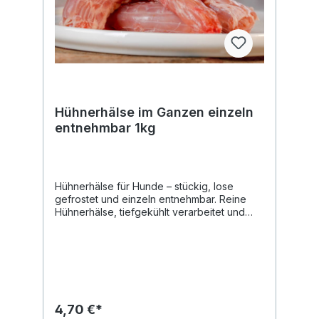
Hühnerhälse im Ganzen einzeln
entnehmbar 1kg
Hühnerhälse für Hunde – stückig, lose
gefrostet und einzeln entnehmbar. Reine
Hühnerhälse, tiefgekühlt verarbeitet und
ohne Zusätze. Die einzelnen Stücke sind
lose gefrostet und lassen sich
portionsweise entnehmen. Hühnerhälse
zählen im BARF zu den fleischigen Knochen.
Sie bestehen aus weichem
Geflügelknochen mit umgebendem Fleisch
und werden als Bestandteil des Knochen-
4,70 €*
bzw. Calcium-Anteils in der Ration