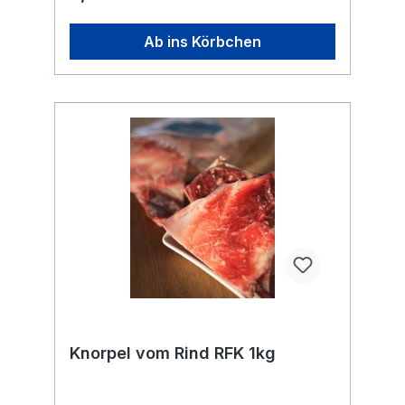
Altersgruppen und auch für Hunde mit
Werte: Rohprotein: 19,60% Rohfett: 23,40%
Zahnproblemen Geeignet für junge, ältere
Rohasche: 4,70% Rohfaser: <0,1
und übergewichtige Hunde Analytische
Ab ins Körbchen
Feuchtigkeit: 52,20% Calcium 1090 mg /100g
Werte: Rohprotein: 14,80% Rohfett: 41,80%
Naturrein und frei von Zusätzen! Du erhältst
Rohasche: 0,60% Rohfaser: <0,1
den Artikel tiefgefroren in einzeln
Feuchtigkeit: 42,70% Naturrein und frei von
entnehmbaren kleineren Brocken in
Zusätzen! Du erhältst den Artikel
wiederverschließbarem Beutel. Gewünschte
tiefgefroren in einzeln entnehmbaren
Menge einfach aus der Tüte entnehmen,
Stücken in wiederverschließbarem Beutel.
Beutel wieder verschließen und den Beutel
Gewünschte Menge einfach aus der Tüte
zurück ins Eisfach legen. Ideal für eine
entnehmen, Beutel wieder verschließen und
saubere und einfache Portionierung.
den Beutel zurück ins Eisfach legen. Ideal
Knochen bitte nur unter Aufsicht füttern und
für eine saubere und einfache
nur roh geben. Erhitzte Knochen können
Portionierung. Knochen bitte nur unter
splittern.
Aufsicht füttern und nur roh geben. Erhitzte
Knochen können splittern.
Knorpel vom Rind RFK 1kg