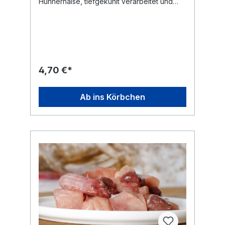
Hühnerhälse, tiefgekühlt verarbeitet und
wiederverschließbarem Beutel. Gewünschte
ohne Zusätze. Die einzelnen Stücke sind
Menge einfach aus der Tüte entnehmen,
lose gefrostet und lassen sich
Beutel wieder verschließen und den Beutel
portionsweise entnehmen. Hühnerhälse
zurück ins Eisfach legen. Ideal für eine
zählen im BARF zu den fleischigen Knochen.
saubere und einfache Portionierung.
Sie bestehen aus weichem
Geflügelknochen mit umgebendem Fleisch
und werden als Bestandteil des Knochen-
4,70 €*
bzw. Calcium-Anteils in der Ration
eingesetzt. Als einzelne Komponente
ersetzen Hühnerhälse keine vollständige
Ab ins Körbchen
Mahlzeit, sondern ergänzen eine
strukturierte BARF-Ration. Häufige Fragen
zu Hühnerhälsen für Hunde Dürfen Hunde
rohe Hühnerhälse fressen? Rohe
Hühnerhälse werden im Rahmen der
Rohfütterung als fleischige Knochen
eingesetzt. Das Produkt ist für die Fütterung
im rohen Zustand vorgesehen. Sollte man
Hühnerhälse kochen? Geflügelknochen
sollten nicht gekocht oder gebraten
werden, da Hitze die Struktur des Knochens
verändert. Sind Hühnerhälse für Welpen
geeignet? Hühnerhälse zählen zu den
weicheren Geflügelknochen. Ob sie im