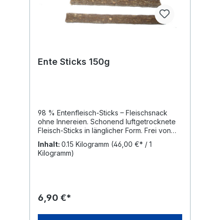
6,1% Feuchtigkeit: 6,4%
Ente Sticks 150g
98 % Entenfleisch-Sticks – Fleischsnack
ohne Innereien. Schonend luftgetrocknete
Fleisch-Sticks in länglicher Form. Frei von
Getreide, künstlichen Zusätzen und
Inhalt:
0.15 Kilogramm
(46,00 €* / 1
Konservierungsstoffen. Die Sticks eignen
Kilogramm)
sich gut als Snack für zwischendurch. Sie
lassen sich bei Bedarf einfach brechen und
portionsweise geben. Hinweis: Naturprodukt
– Form, Länge und Gewicht können
variieren. Fragen zu Fleisch-Sticks aus Ente
6,90 €*
Worin unterscheiden sich Sticks von Minis?
Sticks haben dieselbe Rezeptur wie die
Minis, unterscheiden sich aber in der Form.