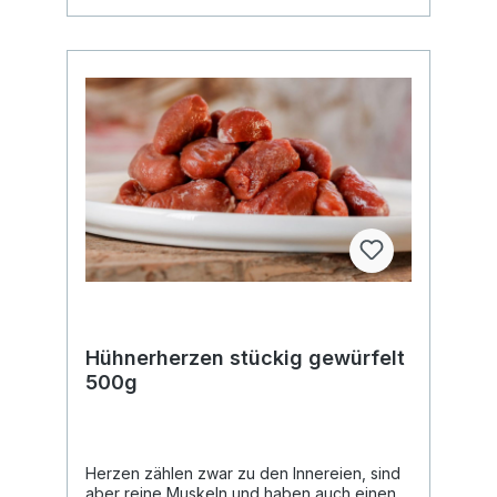
erhöhen. Fett sorgt zudem für glänzendes
Fell und dient zum Aufbau bei
untergewichtigen Hunden. Analytische
Werte: Rohprotein: 2,30% Rohfett: 79,50%
Rohasche: 0,10% Rohfaser: <0,1
Feuchtigkeit: 18,70% Naturrein und frei von
Zusätzen! Du erhältst den Artikel
tiefgefroren in einzeln entnehmbaren
kleineren Brocken in
wiederverschließbarem Beutel. Gewünschte
Menge einfach aus der Tüte entnehmen,
Beutel wieder verschließen und den Beutel
zurück ins Eisfach legen. Ideal für eine
saubere und einfache Portionierung.
Hühnerherzen stückig gewürfelt
500g
Herzen zählen zwar zu den Innereien, sind
aber reine Muskeln und haben auch einen