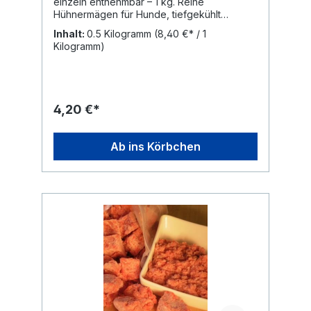
einzeln entnehmbar – 1 kg. Reine
zurück ins Eisfach legen. Ideal für eine
Hühnermägen für Hunde, tiefgekühlt
saubere und einfache Portionierung.
verarbeitet und ohne Zusätze. Die Stücke
Inhalt:
0.5 Kilogramm
(8,40 €* / 1
sind lose gefrostet und lassen sich
Kilogramm)
portionsweise entnehmen. Hühnermägen
sind muskuläre Bestandteile des Geflügels
und zählen im BARF zum Innereien-Anteil. In
ihrer Struktur sind sie fester als klassisches
Muskelfleisch und bringen eine etwas
4,20 €*
gröbere Konsistenz in die Ration. Als
einzelne BARF-Komponente ergänzen
Hühnermägen eine strukturierte Ration,
Ab ins Körbchen
ersetzen jedoch keine vollständige
Mahlzeit. Mini-FAQ Sind Hühnermägen für
Hunde geeignet? Ja. Hühnermägen werden
im Rahmen der BARF-Ernährung als
Bestandteil des Innereien-Anteils eingesetzt.
Kann man Hühnermägen roh füttern? Das
Produkt ist für die Rohfütterung vorgesehen
und tiefgekühlt verarbeitet. Bei Bedarf
können die Mägen auch schonend gegart
werden. Warum sind Hühnermägen fester
als normales Hühnerfleisch? Der Magen ist
ein stark ausgeprägter Muskel. Dadurch ist
die Struktur kompakter und bissfester als