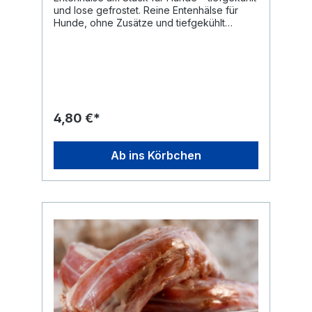
und lose gefrostet. Reine Entenhälse für
Hunde, ohne Zusätze und tiefgekühlt
verarbeitet. Die Stücke werden am Stück
geliefert, sind lose gefrostet und einzeln
entnehmbar. Entenhälse zählen im BARF zu
den fleischigen Knochen. Sie bestehen aus
weichem Geflügelknochen mit
umgebendem Fleisch- und Fettanteil und
werden innerhalb einer strukturierten Ration
4,80 €*
dem Knochen- bzw. Calcium-Anteil
zugeordnet. Im Vergleich zu Hühnerhälsen
sind Entenhälse meist etwas kräftiger im
Ab ins Körbchen
Geschmack und enthalten mehr Fett. Als
einzelne Komponente ersetzen sie keine
vollständige Mahlzeit, sondern ergänzen
die Ration gezielt. Häufige Fragen zu
Entenhälsen für Hunde Dürfen Hunde
Entenhälse fressen? Entenhälse werden im
Rahmen der Rohfütterung als fleischige
Knochen eingesetzt. Sind Entenhälse am
Stück oder gewolft? Dieses Produkt wird am
Stück geliefert und ist nicht gewolft. Sollte
man Entenhälse kochen? Geflügelknochen
sollten nicht gekocht oder gebraten
werden, da Hitze die Knochenstruktur