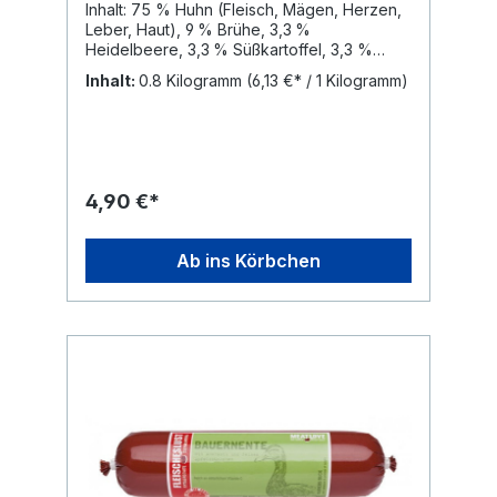
Inhalt: 75 % Huhn (Fleisch, Mägen, Herzen,
Leber, Haut), 9 % Brühe, 3,3 %
Heidelbeere, 3,3 % Süßkartoffel, 3,3 %
Karotte, Mineralstoffe, Kartoffelstärke,
Inhalt:
0.8 Kilogramm
(6,13 €* / 1 Kilogramm)
Eierschalenmehl, Bierhefe, 0,2 % Rapsöl, 0,1
% Kamille, Yuccawurzel. Inhaltsstoffe: 11,2%
Rohprotein, 7,9% Rohfett, 2,0% Rohasche,
0,4% Rohfaser, 73% Feuchtigkeit.
Energetischer Futterwert:
4,90 €*
Ab ins Körbchen