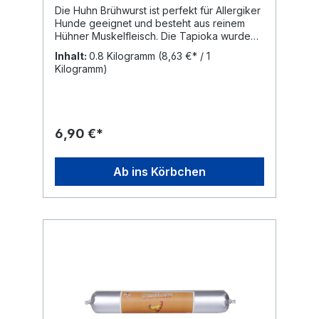
Die Huhn Brühwurst ist perfekt für Allergiker
Hunde geeignet und besteht aus reinem
Hühner Muskelfleisch. Die Tapioka wurde
als natürliches, glutunfreies und
Inhalt:
0.8 Kilogramm
(8,63 €* / 1
hypoallergenes Bindemittel verwendet.Das
Kilogramm)
macht die Wurst besonders schnittfest und
kann auch als Leckerli perfekt verwendet
werden.Ideal für gebartet Hunde auf
Reisen.Zusammensetzung: 97%
Hühnchenfleisch, 3% Tapioka Analytische
6,90 €*
Zusammensetzung: Rohprotein 9,1%Rohfett
12,5%Rohasche 2,2%Rohfaser
0,4%Feuchtigkeit 66,7% Energetischer
Ab ins Körbchen
Futterwert: 489 kJ/100g (117 kcal)