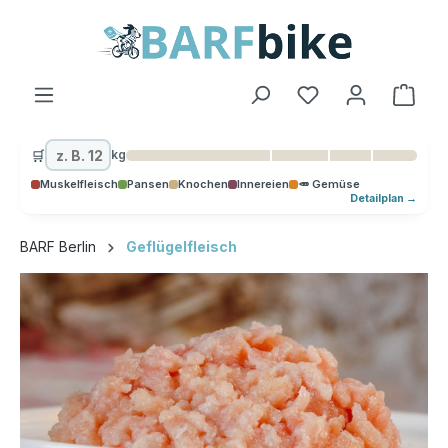
alt springen
Ware
🛒
kg
Muskelfleisch
Pansen
Knochen
Innereien
🥕 Gemüse
Detailplan →
BARF Berlin
Geflügelfleisch