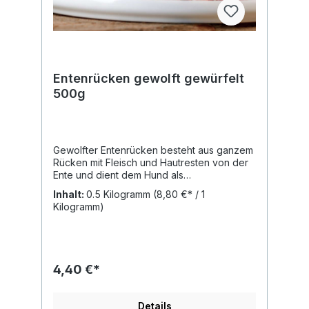
Entenrücken gewolft gewürfelt
500g
Gewolfter Entenrücken besteht aus ganzem
Rücken mit Fleisch und Hautresten von der
Ente und dient dem Hund als
Calciumlieferant. Gewolft eignet sich
Inhalt:
0.5 Kilogramm
(8,80 €* / 1
Entenrücken besonders für Welpen und
Kilogramm)
Hundehalter, die keine ganzen Knochen
verfüttern möchten. Analytische Werte:
Rohprotein: 13,70% Rohfett: 23,50%
Rohasche: 2,80% Rohfaser: <0,1
Feuchtigkeit: 60,10% Calcium ca. 2070mg /
4,40 €*
100g Naturrein und frei von Zusätzen! Du
erhältst den Artikel tiefgefroren in einzeln
entnehmbaren kleineren Brocken in
Details