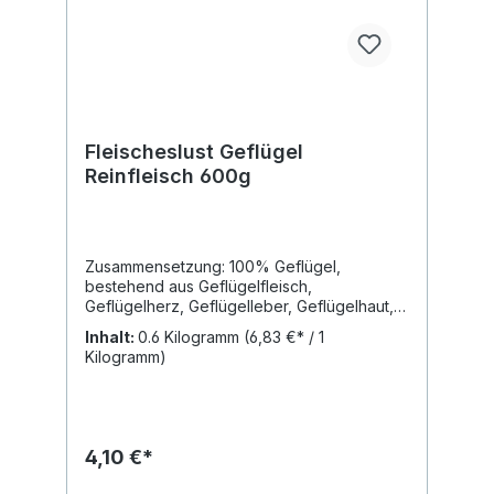
Fleischeslust Geflügel
Reinfleisch 600g
Zusammensetzung: 100% Geflügel,
bestehend aus Geflügelfleisch,
Geflügelherz, Geflügelleber, Geflügelhaut, -
hälse Analytische Bestandteile: 14,8%,
Inhalt:
0.6 Kilogramm
(6,83 €* / 1
Rohfett 8,4%, Rohasche 3,8%, Rohfaser
Kilogramm)
2,0%, Feuchtigkeit 67,6%, Kohlenhydrate
3,4% Ergänzungsfuttermittel für Hunde und
Katzen / Hergestellt in Deutschland Ideal
zum Mischen mit Flocken und/oder Gemüse.
4,10 €*