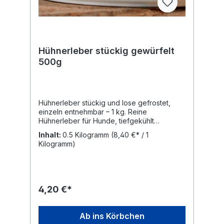
Hühnerleber stückig gewürfelt
500g
Hühnerleber stückig und lose gefrostet,
einzeln entnehmbar – 1 kg. Reine
Hühnerleber für Hunde, tiefgekühlt
verarbeitet und ohne Zusätze. Die Stücke
Inhalt:
0.5 Kilogramm
(8,40 €* / 1
sind stückig geschnitten, lose gefrostet und
Kilogramm)
portionsweise entnehmbar. Hühnerleber
zählt im BARF zu den klassischen Innereien.
Im Unterschied zu reinem Muskelfleisch
enthält Leber höhere Anteile fettlöslicher
Vitamine wie Vitamin A sowie verschiedene
4,20 €*
B-Vitamine und Spurenelemente wie Eisen
und Kupfer. Als einzelne BARF-Komponente
ergänzt Hühnerleber den Innereien-Anteil
Ab ins Körbchen
innerhalb einer strukturierten Ration. Sie ist