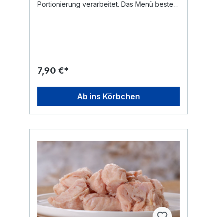
Portionierung verarbeitet. Das Menü besteht
aus 85% Huhn (53 % magerem
Muskelfleisch, 23 % Hälse, 6 % Fett, 6 %
Leber, 6 % Herzen, 6 % Mägen) und 15%
Gemüsemix (15 % Möhren, 14 % Pastinake,
14 % Zucchini, 14 % Schwarzwurzeln, 15 %
blanchierter Brokkoli, 14 % Apfel, 14 %
Johannisbeere). Abgerundet wird das
7,90 €*
Fertigbarf Menü mit Kokosraspel und
Himalayasalz Sole. Das Komplettmenü vom
Huhn liefert alle wichtigen Bestandteile in
Ab ins Körbchen
einem ausgewogenen Verhältnis. Kräuter
und Zusätze wie Seealgenmehl, Öle oder
Grünlippmuschelextrakt ist nicht im Menü
enthalten, damit du entscheiden kannst, ob
und wieviel dein Hund erhalten soll,
schließlich hat jeder Hund unterschiedliche
Bedürfnisse. So kannst du gezielt Zusätze
nach Bedarf verwenden. Zur Zahnreinigung
empfehlen wir die gelegentliche Beigabe
von Knochen. Bei Geflügel Hühnerhälse
oder auch mal einen
Kalbsbrustbeinknochen, der dazu auch
noch für Kauvergnügen sorgt. Analytische
Bestandteile: Rohprotein: 14,20% Rohfett: