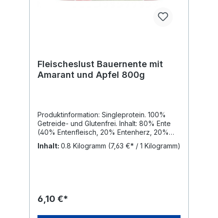
Fleischeslust Bauernente mit
Amarant und Apfel 800g
Produktinformation: Singleprotein. 100%
Getreide- und Glutenfrei. Inhalt: 80% Ente
(40% Entenfleisch, 20% Entenherz, 20%
Entenleber, 20% Entenhälse), 15%
Inhalt:
0.8 Kilogramm
(7,63 €* / 1 Kilogramm)
Amaranth, 5% Apfel, Eierschalenpulver
Analytische Bestandteile: Rohprotein
12,90%, Rohfett 6,80%, Rohasche 1,80%,
Rohfaser 1,20%, Feuchtigkeit
71,40%.Energetischer Futterwert: 522
kJ/100g (124 kcal)
6,10 €*