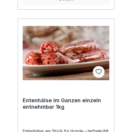
wiederverschließbarem Beutel. Gewünschte
Menge einfach aus der Tüte entnehmen,
Beutel wieder verschließen und den Beutel
zurück ins Eisfach legen. Ideal für eine
saubere und einfache Portionierung.
Knochen bitte nur unter Aufsicht füttern und
nur roh geben. Erhitzte Knochen können
splittern.
Entenhälse im Ganzen einzeln
entnehmbar 1kg
Entenhälse am Stück für Hunde – tiefgekühlt