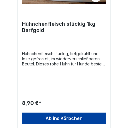
Hühnchenfleisch stückig 1kg -
Barfgold
Hähnchenfleisch stückig, tiefgekühlt und
lose gefrostet, im wiederverschließbaren
Beutel. Dieses rohe Huhn für Hunde besteht
aus reinem Hähnchen-Muskelfleisch in
ganzen Stücken. Es wird tiefgekühlt
geliefert und ist lose gefrostet, sodass
einzelne Portionen direkt entnommen
werden können. Mit 22,9 % Rohprotein und
2,2 % Rohfett zählt Hähnchen zu den
mageren Fleischsorten im BARF. Das stückig
8,90 €*
verarbeitete Hähnchenfleisch wird als reine
Muskelfleisch-Komponente eingesetzt.Das
Produkt enthält keine Zusätze und besteht
Ab ins Körbchen
ausschließlich aus Hähnchenfleisch. Mini-
FAQ Was bedeutet „lose gefrostet“? Lose