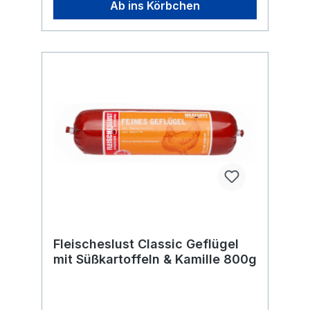
Ab ins Körbchen
Sie sind länger und als Snack gedacht,
lassen sich jedoch leicht in kleinere Stücke
brechen. Warum ist Apfelrohfaser in den
Sticks enthalten? Apfelrohfaser wird in sehr
geringer Menge eingesetzt, um die Struktur
der Sticks beim Trocknen zu unterstützen.
Dabei handelt es sich um reine pflanzliche
Rohfaser und nicht um Fruchtfleisch oder
andere Bestandteile des Apfels.
Zusammensetzung: 98% Entenfleisch, 1,5%
Apfelrohfaser, 0,5% Meersalz, allergenfrei
Analytische Bestandteile: Rohprotein:
52,9% Rohfett: 31,4%Feuchtigkeit:
6,4%Rohasche: 5,4% Rohfaser: 4,4%
Fleischeslust Classic Geflügel
mit Süßkartoffeln & Kamille 800g