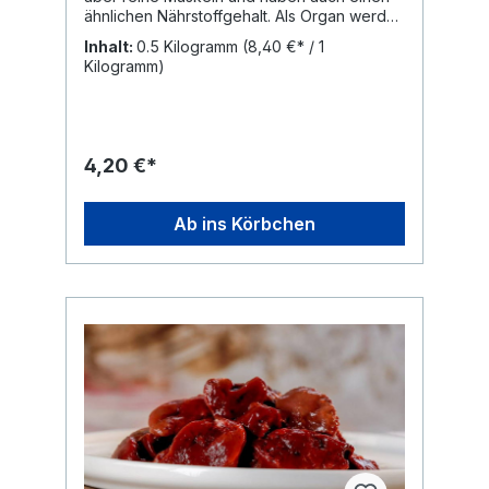
ähnlichen Nährstoffgehalt. Als Organ werden
Herzen aber den Organen zugeordnet und
Inhalt:
0.5 Kilogramm
(8,40 €* / 1
sind in der Summe nicht ganz so wertvolle
Kilogramm)
Nährstofflieferanten wie Leber oder Niere.
Durch den qualitativ hochwertigen
Proteingehalt und wegen des
Beutetierprinzips werden Hühnerherzen
gerne verfüttert und Hunde lieben
4,20 €*
Hühnerherzen nun mal. Analytische Werte:
Rohprotein: 14,90% Rohfett: 7,50%
Rohasche: 0,90% Rohfaser: <0,1
Ab ins Körbchen
Feuchtigkeit: 76,60% Naturrein und frei von
Zusätzen! Du erhältst den Artikel
tiefgefroren in einzeln entnehmbaren
kleineren Brocken in
wiederverschließbarem Beutel. Gewünschte
Menge einfach aus der Tüte entnehmen,
Beutel wieder verschließen und den Beutel
zurück ins Eisfach legen. Ideal für eine
saubere und einfache Portionierung.