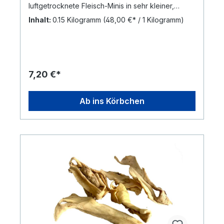
luftgetrocknete Fleisch-Minis in sehr kleiner,
gleichmäßiger Stückgröße. Frei von Getreide,
Inhalt:
0.15 Kilogramm
(48,00 €* / 1 Kilogramm)
künstlichen Zusätzen und Konservierungsstoffen.
Die Minis eignen sich gut für kurze Belohnungen
zwischendurch oder für Training mit vielen
Wiederholungen. Hinweis: Naturprodukt – Form,
Farbe, Gewicht und Größe können variieren.
Fragen zu Ziegenfleisch-Minis Sind die Ziegen-
7,20 €*
Minis Single-Protein? Ja. Die Minis enthalten
ausschließlich Ziege als tierische Proteinquelle.
Warum ist Apfelrohfaser in den Minis enthalten?
Ab ins Körbchen
Apfelrohfaser wird in sehr geringer Menge
eingesetzt, um die Struktur der Minis beim
Trocknen zu unterstützen. Dabei handelt es sich
um reine pflanzliche Rohfaser und nicht um
Fruchtfleisch oder andere Bestandteile des
Apfels. Zusammensetzung: 98% Ziegenfleisch,
1,5% Apfelrohfaser, 0,5% Meersalz, allergenfrei
Analytische Bestandteile: Rohprotein:
51,1% Rohfett: 31,4%Rohfaser: 4,4%Rohasche:
6,1% Feuchtigkeit: 6,4%