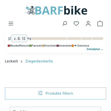
alt springen
Ware
🛒
kg
Muskelfleisch
Pansen
Knochen
Innereien
🥕 Gemüse
Detailplan →
Leckerli
Ziegenleckerlis
Produkte filtern