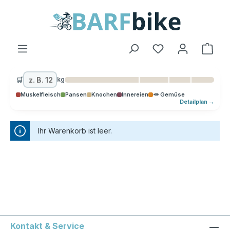
alt springen
Ware
🛒
kg
Muskelfleisch
Pansen
Knochen
Innereien
🥕 Gemüse
Detailplan →
Ihr Warenkorb ist leer.
Kontakt & Service