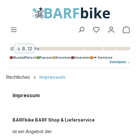
alt springen
Ware
🛒
kg
Muskelfleisch
Pansen
Knochen
Innereien
🥕 Gemüse
Detailplan →
Rechtliches
Impressum
Impressum
BARFbike BARF Shop & Lieferservice
ist ein Angebot der