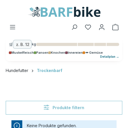
alt springen
Ware
🛒
kg
Muskelfleisch
Pansen
Knochen
Innereien
🥕 Gemüse
Detailplan →
Hundefutter
Trockenbarf
Produkte filtern
Keine Produkte gefunden.