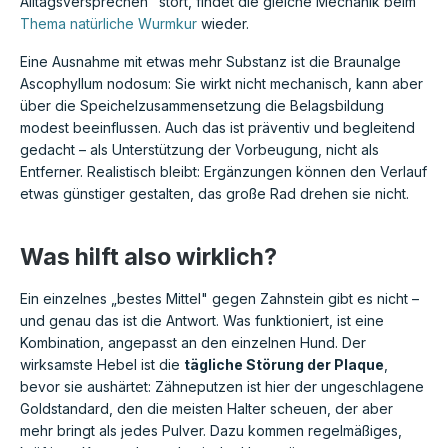
Alltagsversprechen" stört, findet die gleiche Mechanik beim
Thema natürliche Wurmkur
wieder.
Eine Ausnahme mit etwas mehr Substanz ist die Braunalge
Ascophyllum nodosum: Sie wirkt nicht mechanisch, kann aber
über die Speichelzusammensetzung die Belagsbildung
modest beeinflussen. Auch das ist präventiv und begleitend
gedacht – als Unterstützung der Vorbeugung, nicht als
Entferner. Realistisch bleibt: Ergänzungen können den Verlauf
etwas günstiger gestalten, das große Rad drehen sie nicht.
Was hilft also wirklich?
Ein einzelnes „bestes Mittel" gegen Zahnstein gibt es nicht –
und genau das ist die Antwort. Was funktioniert, ist eine
Kombination, angepasst an den einzelnen Hund. Der
wirksamste Hebel ist die
tägliche Störung der Plaque
,
bevor sie aushärtet: Zähneputzen ist hier der ungeschlagene
Goldstandard, den die meisten Halter scheuen, der aber
mehr bringt als jedes Pulver. Dazu kommen regelmäßiges,