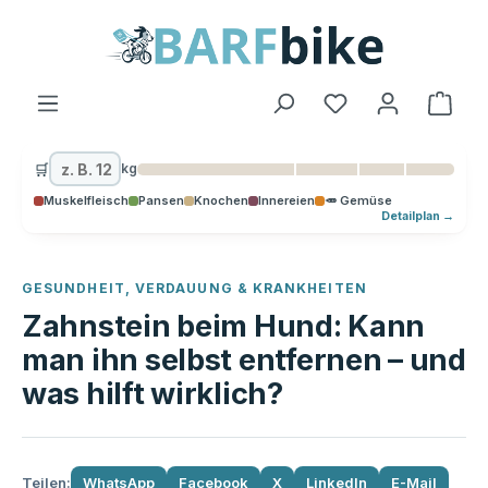
alt springen
Ware
🛒
kg
Muskelfleisch
Pansen
Knochen
Innereien
🥕 Gemüse
Detailplan →
GESUNDHEIT, VERDAUUNG & KRANKHEITEN
Zahnstein beim Hund: Kann
man ihn selbst entfernen – und
was hilft wirklich?
Teilen:
WhatsApp
Facebook
X
LinkedIn
E-Mail