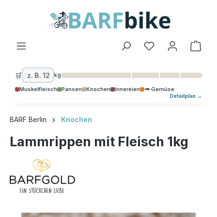
alt springen
Ware
🛒
kg
Muskelfleisch
Pansen
Knochen
Innereien
🥕 Gemüse
Detailplan →
BARF Berlin
Knochen
Lammrippen mit Fleisch 1kg