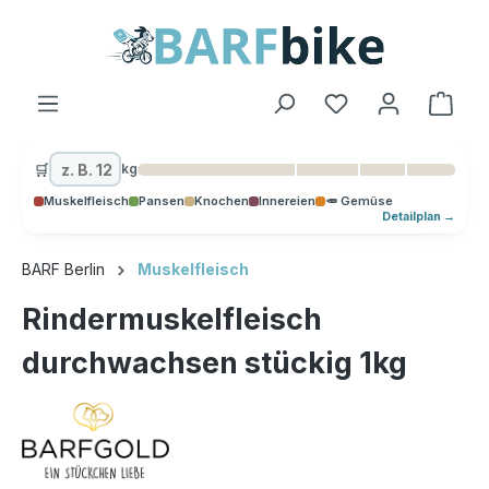
alt springen
Ware
🛒
kg
Muskelfleisch
Pansen
Knochen
Innereien
🥕 Gemüse
Detailplan →
BARF Berlin
Muskelfleisch
Rindermuskelfleisch
durchwachsen stückig 1kg