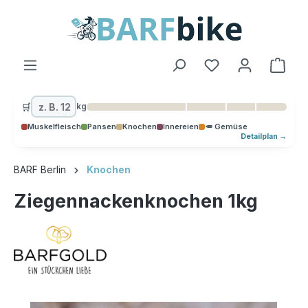
alt springen
Ware
🛒
kg
Muskelfleisch
Pansen
Knochen
Innereien
🥕 Gemüse
Detailplan →
BARF Berlin
Knochen
Ziegennackenknochen 1kg