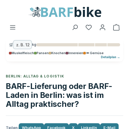
alt springen
Ware
🛒
kg
Muskelfleisch
Pansen
Knochen
Innereien
🥕 Gemüse
Detailplan →
BERLIN: ALLTAG & LOGISTIK
BARF-Lieferung oder BARF-
Laden in Berlin: was ist im
Alltag praktischer?
Teilen:
WhatsApp
Facebook
X
LinkedIn
E-Mail