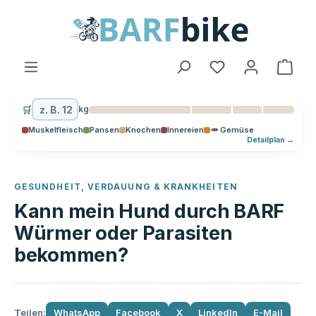
alt springen
Ware
🛒
kg
Muskelfleisch
Pansen
Knochen
Innereien
🥕 Gemüse
Detailplan →
GESUNDHEIT, VERDAUUNG & KRANKHEITEN
Kann mein Hund durch BARF
Würmer oder Parasiten
bekommen?
Teilen:
WhatsApp
Facebook
X
LinkedIn
E-Mail