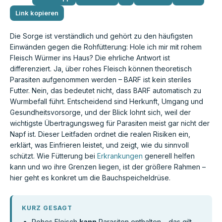
Link kopieren
Die Sorge ist verständlich und gehört zu den häufigsten
Einwänden gegen die Rohfütterung: Hole ich mir mit rohem
Fleisch Würmer ins Haus? Die ehrliche Antwort ist
differenziert. Ja, über rohes Fleisch können theoretisch
Parasiten aufgenommen werden – BARF ist kein steriles
Futter. Nein, das bedeutet nicht, dass BARF automatisch zu
Wurmbefall führt. Entscheidend sind Herkunft, Umgang und
Gesundheitsvorsorge, und der Blick lohnt sich, weil der
wichtigste Übertragungsweg für Parasiten meist gar nicht der
Napf ist. Dieser Leitfaden ordnet die realen Risiken ein,
erklärt, was Einfrieren leistet, und zeigt, wie du sinnvoll
schützt. Wie Fütterung bei
Erkrankungen
generell helfen
kann und wo ihre Grenzen liegen, ist der größere Rahmen –
hier geht es konkret um die Bauchspeicheldrüse.
KURZ GESAGT
Rohes Fleisch
kann
Parasiten enthalten – das gilt