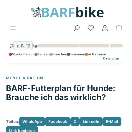
alt springen
Ware
🛒
kg
Muskelfleisch
Pansen
Knochen
Innereien
🥕 Gemüse
Detailplan →
MENGE & RATION
BARF-Futterplan für Hunde:
Brauche ich das wirklich?
Teilen:
WhatsApp
Facebook
X
LinkedIn
E-Mail
Link kopieren