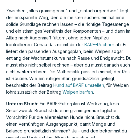
Zwischen „alles grammgenau" und „einfach irgendwie" liegt
der entspannte Weg, den die meisten suchen: einmal eine
solide Grundlage rechnen lassen – die richtige Tagesmenge
und ein stimmiges Verhältnis der Komponenten – und dann im
Alltag nach Augenmaß füttern, ohne jeden Napf zu
kontrollieren. Genau das nimmt dir der
BARF-Rechner
ab: Er
liefert den passenden Ausgangsplan, beim Welpen sogar
entlang der Wachstumskurve nach Rasse und Endgewicht. Du
musst also nicht selbst rechnen – aber du musst danach auch
nicht weiterrechnen. Die Mathematik passiert einmal, der Rest
ist Routine. Wie ein ruhiger Start grundsätzlich gelingt,
beschreibt der Beitrag
Hund auf BARF umstellen
; für Welpen
lohnt zusätzlich der Beitrag
Welpen barfen
.
Unterm Strich:
Ein BARF-Futterplan ist Werkzeug, kein
Selbstzweck. Brauchst du eine grammgenaue tägliche
Vorschrift? Für die allermeisten Hunde nicht. Brauchst du
einen vernünftigen Ausgangspunkt, damit Menge und
Balance grundsätzlich stimmen? Ja – und den bekommst du
einmal und behältst ihn. Alles dazwischen ist