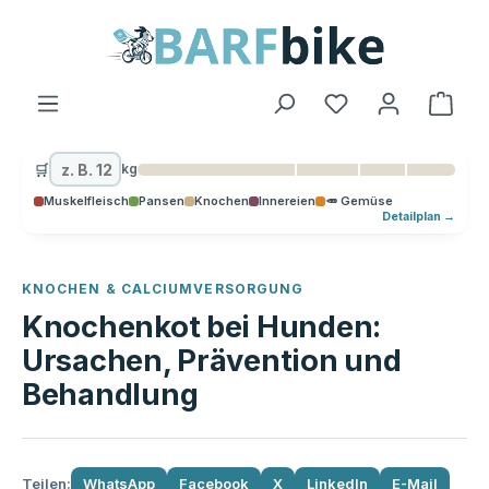
alt springen
Ware
🛒
kg
Muskelfleisch
Pansen
Knochen
Innereien
🥕 Gemüse
Detailplan →
KNOCHEN & CALCIUMVERSORGUNG
Knochenkot bei Hunden:
Ursachen, Prävention und
Behandlung
Teilen:
WhatsApp
Facebook
X
LinkedIn
E-Mail