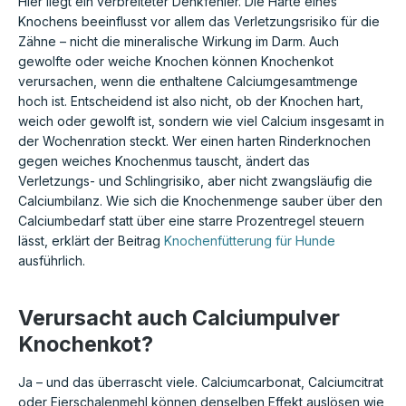
Hier liegt ein verbreiteter Denkfehler. Die Härte eines
Knochens beeinflusst vor allem das Verletzungsrisiko für die
Zähne – nicht die mineralische Wirkung im Darm. Auch
gewolfte oder weiche Knochen können Knochenkot
verursachen, wenn die enthaltene Calciumgesamtmenge
hoch ist. Entscheidend ist also nicht, ob der Knochen hart,
weich oder gewolft ist, sondern wie viel Calcium insgesamt in
der Wochenration steckt. Wer einen harten Rinderknochen
gegen weiches Knochenmus tauscht, ändert das
Verletzungs- und Schlingrisiko, aber nicht zwangsläufig die
Calciumbilanz. Wie sich die Knochenmenge sauber über den
Calciumbedarf statt über eine starre Prozentregel steuern
lässt, erklärt der Beitrag
Knochenfütterung für Hunde
ausführlich.
Verursacht auch Calciumpulver
Knochenkot?
Ja – und das überrascht viele. Calciumcarbonat, Calciumcitrat
oder Eierschalenmehl können denselben Effekt auslösen wie