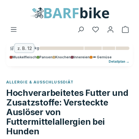
alt springen
Ware
🛒
kg
Muskelfleisch
Pansen
Knochen
Innereien
🥕 Gemüse
Detailplan →
ALLERGIE & AUSSCHLUSSDIÄT
Hochverarbeitetes Futter und
Zusatzstoffe: Versteckte
Auslöser von
Futtermittelallergien bei
Hunden