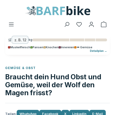
alt springen
Ware
🛒
kg
Muskelfleisch
Pansen
Knochen
Innereien
🥕 Gemüse
Detailplan →
GEMÜSE & OBST
Braucht dein Hund Obst und
Gemüse, weil der Wolf den
Magen frisst?
Teilen:
WhatsApp
Facebook
X
LinkedIn
E-Mail