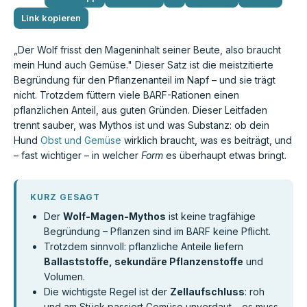
Link kopieren
„Der Wolf frisst den Mageninhalt seiner Beute, also braucht
mein Hund auch Gemüse." Dieser Satz ist die meistzitierte
Begründung für den Pflanzenanteil im Napf – und sie trägt
nicht. Trotzdem füttern viele BARF-Rationen einen
pflanzlichen Anteil, aus guten Gründen. Dieser Leitfaden
trennt sauber, was Mythos ist und was Substanz: ob dein
Hund
Obst und Gemüse
wirklich braucht, was es beiträgt, und
– fast wichtiger – in welcher
Form
es überhaupt etwas bringt.
KURZ GESAGT
Der
Wolf-Magen-Mythos
ist keine tragfähige
Begründung – Pflanzen sind im BARF keine Pflicht.
Trotzdem sinnvoll: pflanzliche Anteile liefern
Ballaststoffe, sekundäre Pflanzenstoffe
und
Volumen.
Die wichtigste Regel ist der
Zellaufschluss
: roh
und am Stück passiert Gemüse unverdaut – es muss