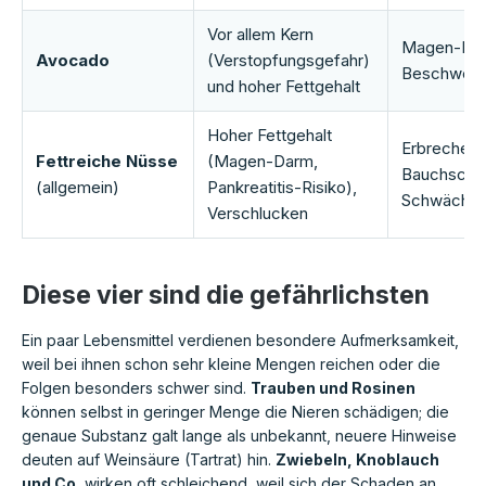
Vor allem Kern
Magen-Da
Avocado
(Verstopfungsgefahr)
Beschwer
und hoher Fettgehalt
Hoher Fettgehalt
Erbrechen,
Fettreiche Nüsse
(Magen-Darm,
Bauchschm
(allgemein)
Pankreatitis-Risiko),
Schwäche
Verschlucken
Diese vier sind die gefährlichsten
Ein paar Lebensmittel verdienen besondere Aufmerksamkeit,
weil bei ihnen schon sehr kleine Mengen reichen oder die
Folgen besonders schwer sind.
Trauben und Rosinen
können selbst in geringer Menge die Nieren schädigen; die
genaue Substanz galt lange als unbekannt, neuere Hinweise
deuten auf Weinsäure (Tartrat) hin.
Zwiebeln, Knoblauch
und Co.
wirken oft schleichend, weil sich der Schaden an