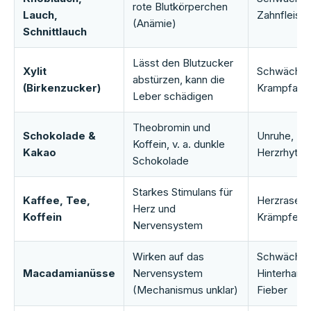
rote Blutkörperchen
Lauch,
Zahnfleisc
(Anämie)
Schnittlauch
Lässt den Blutzucker
Xylit
Schwäche, 
abstürzen, kann die
(Birkenzucker)
Krampfanfä
Leber schädigen
Theobromin und
Schokolade &
Unruhe, Zit
Koffein, v. a. dunkle
Kakao
Herzrhyth
Schokolade
Starkes Stimulans für
Kaffee, Tee,
Herzrasen, 
Herz und
Koffein
Krämpfe
Nervensystem
Wirken auf das
Schwäche (
Macadamianüsse
Nervensystem
Hinterhand)
(Mechanismus unklar)
Fieber