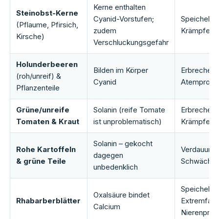
Kerne enthalten
Steinobst-Kerne
Cyanid-Vorstufen;
Speicheln,
(Pflaume, Pfirsich,
zudem
Krämpfe
Kirsche)
Verschluckungsgefahr
Holunderbeeren
Bilden im Körper
Erbrechen, 
(roh/unreif) &
Cyanid
Atemprobl
Pflanzenteile
Grüne/unreife
Solanin (reife Tomate
Erbrechen, 
Tomaten & Kraut
ist unproblematisch)
Krämpfe
Solanin – gekocht
Rohe Kartoffeln
Verdauungs
dagegen
& grüne Teile
Schwäche
unbedenklich
Speicheln, 
Oxalsäure bindet
Rhabarberblätter
Extremfall
Calcium
Nierenpro