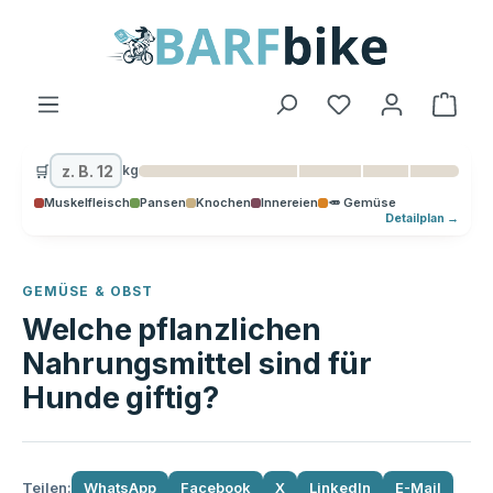
alt springen
Ware
🛒
kg
Muskelfleisch
Pansen
Knochen
Innereien
🥕 Gemüse
Detailplan →
GEMÜSE & OBST
Welche pflanzlichen
Nahrungsmittel sind für
Hunde giftig?
Teilen:
WhatsApp
Facebook
X
LinkedIn
E-Mail