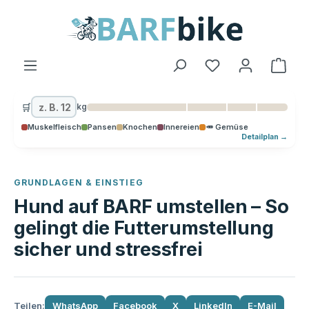
alt springen
Ware
🛒
kg
Muskelfleisch
Pansen
Knochen
Innereien
🥕 Gemüse
Detailplan →
GRUNDLAGEN & EINSTIEG
Hund auf BARF umstellen – So
gelingt die Futterumstellung
sicher und stressfrei
Teilen:
WhatsApp
Facebook
X
LinkedIn
E-Mail