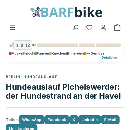
alt springen
Ware
🛒
kg
Muskelfleisch
Pansen
Knochen
Innereien
🥕 Gemüse
Detailplan →
BERLIN: HUNDEAUSLAUF
Hundeauslauf Pichelswerder:
der Hundestrand an der Havel
Teilen:
WhatsApp
Facebook
X
LinkedIn
E-Mail
Link kopieren