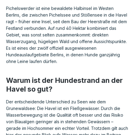
Pichelswerder ist eine bewaldete Halbinsel im Westen
Berlins, die zwischen Pichelssee und Stößensee in die Havel
ragt – früher eine Insel, seit dem Bau der Heerstraße mit dem
Festland verbunden. Auf rund 40 Hektar kombiniert das
Gebiet, was sonst selten zusammenkommt: direkten
Wasserzugang, hügeligen Wald und offene Aussichtspunkte.
Es ist eines der zwölf offiziell ausgewiesenen
Hundeauslaufgebiete Berlins, in denen Hunde ganzjährig
ohne Leine laufen dürfen.
Warum ist der Hundestrand an der
Havel so gut?
Der entscheidende Unterschied zu Seen wie dem
Grunewaldsee: Die Havel ist ein Fließgewässer. Durch die
Wasserbewegung ist die Qualität oft besser und das Risiko
von Blaualgen geringer als in stehenden Gewässern –
gerade im Hochsommer ein echter Vorteil. Trotzdem gilt auch
hier der gesunde Blick aufs Wasser; mehr dazu im Beitrag