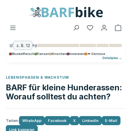
alt springen
Ware
🛒
kg
Muskelfleisch
Pansen
Knochen
Innereien
🥕 Gemüse
Detailplan →
LEBENSPHASEN & WACHSTUM
BARF für kleine Hunderassen:
Worauf solltest du achten?
Teilen:
WhatsApp
Facebook
X
LinkedIn
E-Mail
Link kopieren