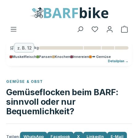
alt springen
Ware
🛒
kg
Muskelfleisch
Pansen
Knochen
Innereien
🥕 Gemüse
Detailplan →
GEMÜSE & OBST
Gemüseflocken beim BARF:
sinnvoll oder nur
Bequemlichkeit?
Teilen:
WhatsApp
Facebook
X
LinkedIn
E-Mail