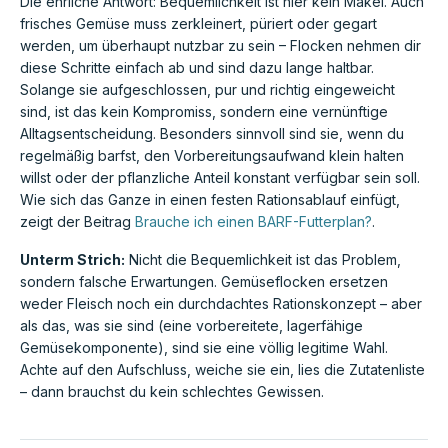
Die ehrliche Antwort: Bequemlichkeit ist hier kein Makel. Auch
frisches Gemüse muss zerkleinert, püriert oder gegart
werden, um überhaupt nutzbar zu sein – Flocken nehmen dir
diese Schritte einfach ab und sind dazu lange haltbar.
Solange sie aufgeschlossen, pur und richtig eingeweicht
sind, ist das kein Kompromiss, sondern eine vernünftige
Alltagsentscheidung. Besonders sinnvoll sind sie, wenn du
regelmäßig barfst, den Vorbereitungsaufwand klein halten
willst oder der pflanzliche Anteil konstant verfügbar sein soll.
Wie sich das Ganze in einen festen Rationsablauf einfügt,
zeigt der Beitrag
Brauche ich einen BARF-Futterplan?
.
Unterm Strich:
Nicht die Bequemlichkeit ist das Problem,
sondern falsche Erwartungen. Gemüseflocken ersetzen
weder Fleisch noch ein durchdachtes Rationskonzept – aber
als das, was sie sind (eine vorbereitete, lagerfähige
Gemüsekomponente), sind sie eine völlig legitime Wahl.
Achte auf den Aufschluss, weiche sie ein, lies die Zutatenliste
– dann brauchst du kein schlechtes Gewissen.